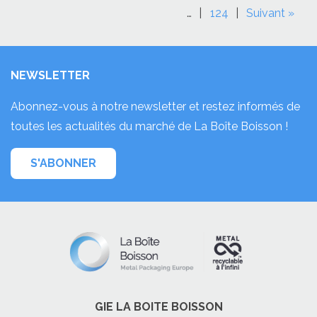
…
124
Suivant »
NEWSLETTER
Abonnez-vous à notre newsletter et restez informés de
toutes les actualités du marché de La Boîte Boisson !
S'ABONNER
GIE LA BOITE BOISSON