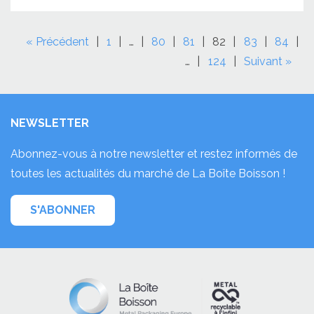
« Précédent
1
…
80
81
82
83
84
…
124
Suivant »
NEWSLETTER
Abonnez-vous à notre newsletter et restez informés de
toutes les actualités du marché de La Boîte Boisson !
S'ABONNER