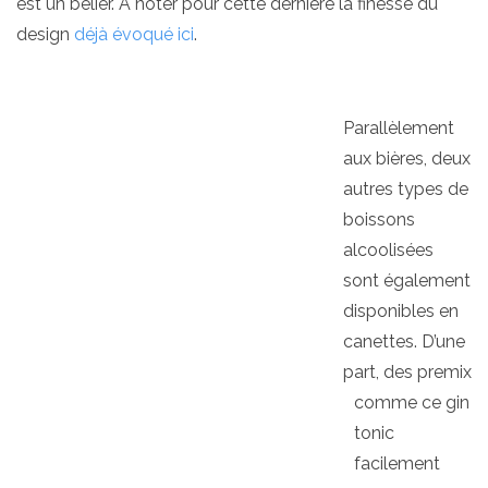
est un bélier. A noter pour cette dernière la finesse du
design
déjà évoqué ici
.
Parallèlement
aux bières, deux
autres types de
boissons
alcoolisées
sont également
disponibles en
canettes. D’une
part, des premix
comme ce gin
tonic
facilement