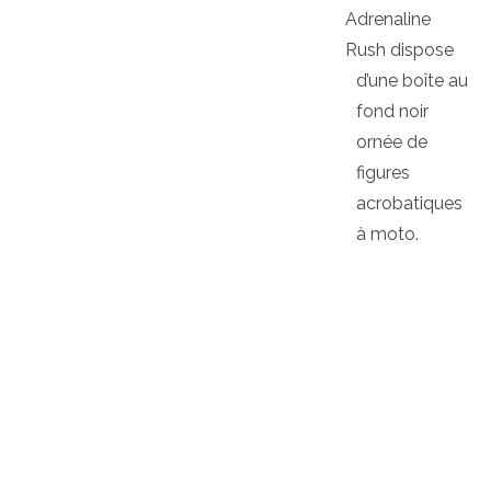
Adrenaline
Rush dispose
d’une boîte au
fond noir
ornée de
figures
acrobatiques
à moto.