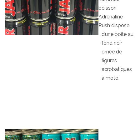
boisson
Adrenaline
Rush dispose
d’une boîte au
fond noir
ornée de
figures
acrobatiques
à moto.