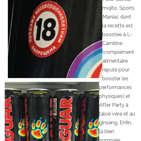
mojito, Sports
Maniac dont
la recette est
boostée à L-
Carnitine
(complément
alimentaire
réputé pour
booster les
performances
physiques) et
After Party à
l’aloé véra et au
ginseng. Enfin,
la bien
nommée