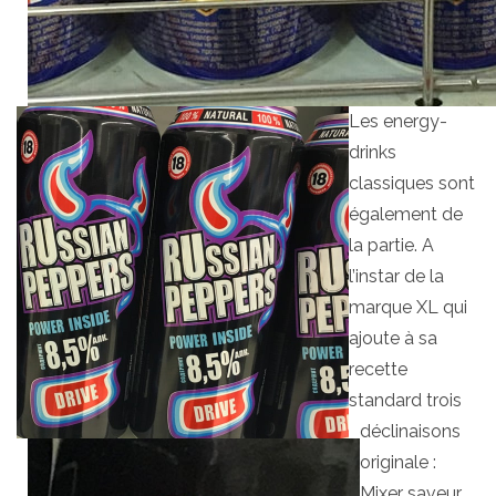
Les energy-
drinks
classiques sont
également de
la partie. A
l’instar de la
marque XL qui
ajoute à sa
recette
standard trois
déclinaisons
originale :
Mixer saveur