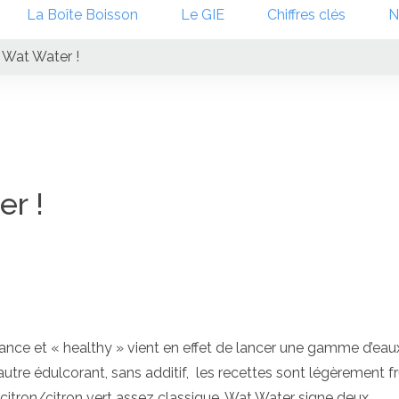
La Boîte Boisson
Le GIE
Chiffres clés
N
 Wat Water !
r !
dance et « healthy » vient en effet de lancer une gamme d’eau
tre édulcorant, sans additif, les recettes sont légèrement fr
 citron/citron vert assez classique, Wat Water signe deux