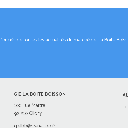
nformés de toutes les actualités du marché de La Boîte Boiss
GIE LA BOITE BOISSON
A
100, rue Martre
Li
92 210 Clichy
gielbb@wanadoo.fr