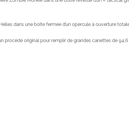
ère Zombie Monkie dans une boîte revêtue d’un « tactical gr
elles dans une boîte fermée d’un opercule à ouverture totale
n procédé original pour remplir de grandes canettes de 94,6 