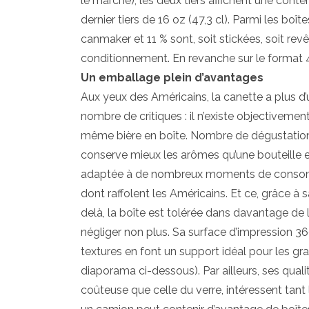
le marché), les deux tiers affichent une conte
dernier tiers de 16 oz (47,3 cl). Parmi les boî
canmaker et 11 % sont, soit stickées, soit r
conditionnement. En revanche sur le format 
Un emballage plein d’avantages
Aux yeux des Américains, la canette a plus d’
nombre de critiques : il n’existe objectivemen
même bière en boîte. Nombre de dégustations 
conserve mieux les arômes qu’une bouteille e
adaptée à de nombreux moments de consommat
dont raffolent les Américains. Et ce, grâce à s
delà, la boîte est tolérée dans davantage de l
négliger non plus. Sa surface d’impression 36
textures en font un support idéal pour les gra
diaporama ci-dessous). Par ailleurs, ses qual
coûteuse que celle du verre, intéressent tant