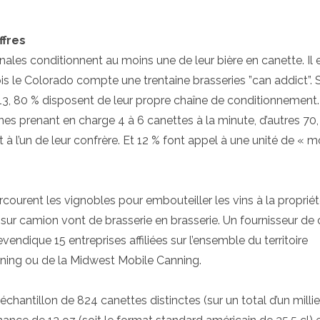
ffres
anales conditionnent au moins une de leur bière en canette. Il 
ois le Colorado compte une trentaine brasseries ”can addict”. S
13, 80 % disposent de leur propre chaîne de conditionnement
es prenant en charge 4 à 6 canettes à la minute, d’autres 70,
t à l’un de leur confrère. Et 12 % font appel à une unité de « m
courent les vignobles pour embouteiller les vins à la propriét
ur camion vont de brasserie en brasserie. Un fournisseur de 
ndique 15 entreprises affiliées sur l’ensemble du territoire
anning ou de la Midwest Mobile Canning.
chantillon de 824 canettes distinctes (sur un total d’un millie