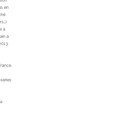
tion
us en
rché
rs…)
e à
ain à
2013.
France.
series
ra