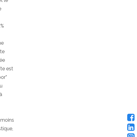
t le
e
 %
he
tte
lée
te est
or”
Au
à
t moins
tique,