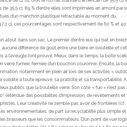
nance de 12 oz (soit le format standard américain de 35,5 cl) e
tes de 35,5 cl, 89 % d’entre elles sont imprimées en amont par l
evêtues d’un manchon plastique rétractable au moment du
47,3 cl, ces pourcentages sont respectivement de 60 % et 40
un atout dans son sac. Le premier d’entre eux qui bat en brèc
t aucune différence de goût entre une bière en bouteille et ce
à l’aveugle l’ont prouvé. Mieux, dans le temps, la boîte scel
n verre fumée, fermée d’un bouchon couronne. Ensuite, la boî
ion, notamment en plein air lors de ses activités « outdo
a solidité à toute épreuve, sa praticité et sa transportabilité. 
ieux publics que la bouteille verre. Son côté « fun » n’est pas 
0°, l’étendue des possibilités d’impression, de revêtements et
phistes. Leur créativité ne semble pas avoir de frontières (cf.
ités environnementales, de part sa recyclabilité plus simple e
 les brasseurs que les consommateurs. D’un point de vue logis