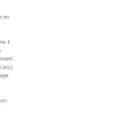
s en
e. Il
s
endant
n 2013,
ager
enom
s