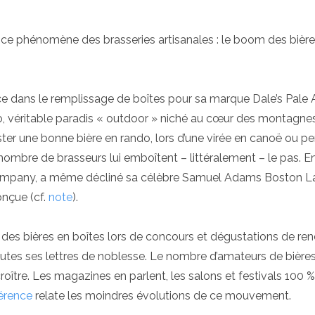
ce phénomène des brasseries artisanales : le boom des bière
e dans le remplissage de boîtes pour sa marque Dale’s Pale Al
ado, véritable paradis « outdoor » niché au cœur des montagne
ster une bonne bière en rando, lors d’une virée en canoë ou p
nombre de brasseurs lui emboîtent – littéralement – le pas. E
 Company, a même décliné sa célèbre Samuel Adams Boston L
nçue (cf.
note
).
des bières en boîtes lors de concours et dégustations de r
tes ses lettres de noblesse. Le nombre d’amateurs de bière
roître. Les magazines en parlent, les salons et festivals 100 %
férence
relate les moindres évolutions de ce mouvement.