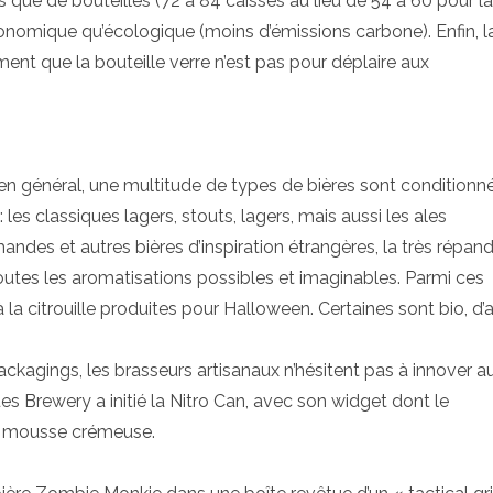
que de bouteilles (72 à 84 caisses au lieu de 54 à 60 pour la
conomique qu’écologique (moins d’émissions carbone). Enfin, l
ement que la bouteille verre n’est pas pour déplaire aux
le en général, une multitude de types de bières sont conditionn
 les classiques lagers, stouts, lagers, mais aussi les ales
emandes et autres bières d’inspiration étrangères, la très répan
 toutes les aromatisations possibles et imaginables. Parmi ces
à la citrouille produites pour Halloween. Certaines sont bio, d’
ckagings, les brasseurs artisanaux n’hésitent pas à innover a
es Brewery a initié la Nitro Can, avec son widget dont le
ne mousse crémeuse.