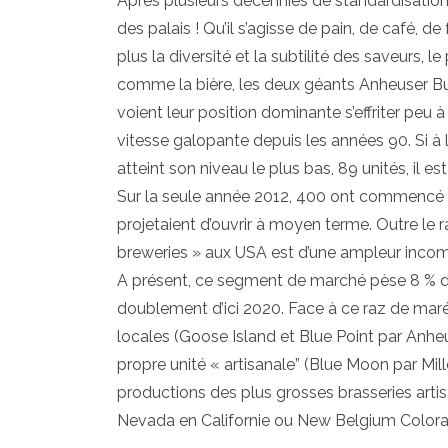
Après plusieurs décennies de standardisation 
des palais ! Qu’il s’agisse de pain, de café, d
plus la diversité et la subtilité des saveurs, l
comme la bière, les deux géants Anheuser Busc
voient leur position dominante s’effriter peu
vitesse galopante depuis les années 90. Si à l
atteint son niveau le plus bas, 89 unités, il e
Sur la seule année 2012, 400 ont commencé à
projetaient d’ouvrir à moyen terme. Outre le 
breweries » aux USA est d’une ampleur incomp
A présent, ce segment de marché pèse 8 % de
doublement d’ici 2020. Face à ce raz de marée
locales (Goose Island et Blue Point par Anhe
propre unité « artisanale” (Blue Moon par Mi
productions des plus grosses brasseries ar
Nevada en Californie ou New Belgium Colorad