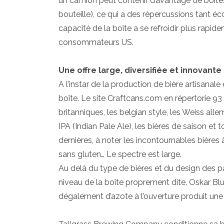
un camion peut contenir d’avantage de boîtes 
bouteille), ce qui a des répercussions tant é
capacité de la boîte a se refroidir plus rapid
consommateurs US.
Une offre large, diversifiée et innovante
A l’instar de la production de bière artisana
boîte. Le site Craftcans.com en répertorie 93 :
britanniques, les belgian style, les Weiss all
IPA (Indian Pale Ale), les bières de saison et
dernières, à noter les incontournables bières 
sans gluten… Le spectre est large.
Au delà du type de bières et du design des pa
niveau de la boîte proprement dite. Oskar Blu
dégalement d’azote à l’ouverture produit u