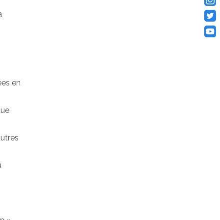
a
ées en
due
autres
u