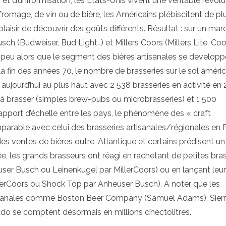
et d’uniformisation, les Etats-Unis vivent une véritable révolu
e fromage, de vin ou de bière, les Américains plébiscitent de pl
e plaisir de découvrir des goûts différents. Résultat : sur un ma
h (Budweiser, Bud Light…) et Millers Coors (Millers Lite, Coo
 à peu alors que le segment des bières artisanales se développ
a fin des années 70, le nombre de brasseries sur le sol améric
st aujourd’hui au plus haut avec 2 538 brasseries en activité en 
 brasser (simples brew-pubs ou microbrasseries) et 1 500
rapport d’échelle entre les pays, le phénomène des « craft
arable avec celui des brasseries artisanales/régionales en 
s ventes de bières outre-Atlantique et certains prédisent un
, les grands brasseurs ont réagi en rachetant de petites bras
user Busch ou Leinenkugel par MillerCoors) ou en lançant leur
llerCoors ou Shock Top par Anheuser Busch). A noter que les
tisanales comme Boston Beer Company (Samuel Adams), Sier
o se comptent désormais en millions d’hectolitres.