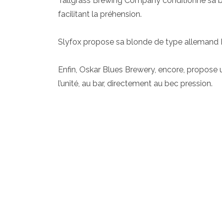
Tallgrass Brewing Company conditionne sa bi
facilitant la préhension.
Slyfox propose sa blonde de type allemand H
Enfin, Oskar Blues Brewery, encore, propose u
l’unité, au bar, directement au bec pression.