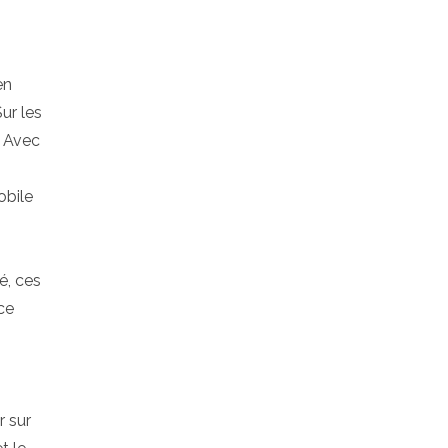
en
ur les
. Avec
obile
é, ces
ce
r sur