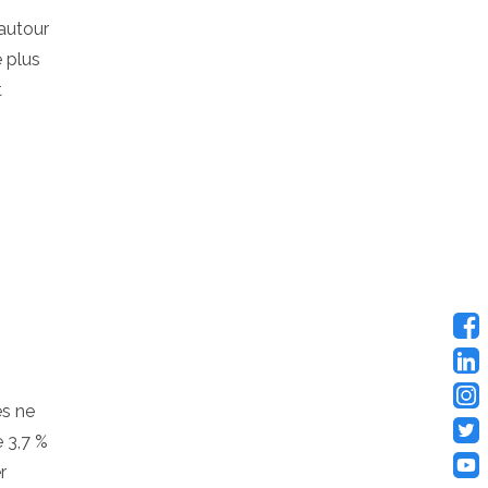
autour
e plus
t
es ne
 3,7 %
r