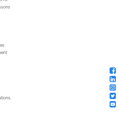
issons
tes
ment
ations.