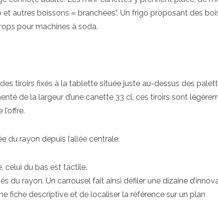
o et autres boissons « branchées”. Un frigo proposant des bo
sirops pour machines à soda.
des tiroirs fixés à la tablette située juste au-dessus des palet
nté de la largeur d’une canette 33 cl, ces tiroirs sont légère
l’offre.
 du rayon depuis l’allée centrale.
 celui du bas est tactile.
és du rayon. Un carrousel fait ainsi défiler une dizaine d’innov
 fiche descriptive et de localiser la référence sur un plan