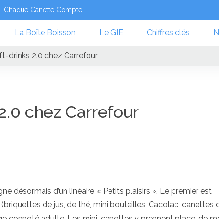
Chaque Canette Compte
La Boîte Boisson
Le GIE
Chiffres clés
N
t-drinks 2.0 chez Carrefour
 2.0 chez Carrefour
ne désormais d’un linéaire « Petits plaisirs ». Le premier est
riquettes de jus, de thé, mini bouteilles, Cacolac, canettes 
age connoté adulte. Les mini-canettes y prennent place, de 