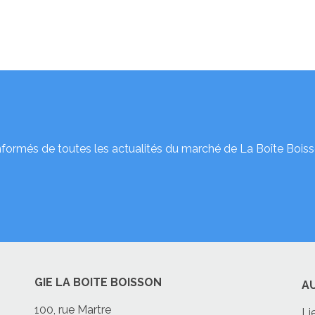
nformés de toutes les actualités du marché de La Boîte Boiss
GIE LA BOITE BOISSON
A
100, rue Martre
Li