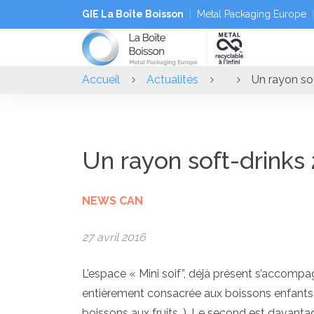
GIE La Boîte Boisson
Metal Packaging Europe
Accueil
Actualités
Un rayon sof
Un rayon soft-drinks
NEWS CAN
27 avril 2016
L’espace « Mini soif”, déjà présent s’accompag
entièrement consacrée aux boissons enfants (b
boissons aux fruits…). Le second est davant