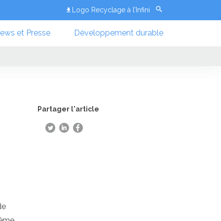
Logo Recyclage à l’Infini
ews et Presse
Développement durable
Partager l'article
de
même