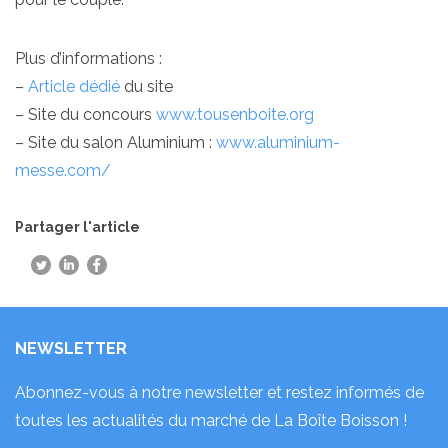
Plus d’informations :
–
Article dédié
du site
– Site du concours
www.tousenboite.org
– Site du salon Aluminium :
www.aluminium-
messe.com/
Partager l'article
NEWSLETTER
Abonnez-vous à notre newsletter et restez informés de
toutes les actualités du marché de La Boîte Boisson !