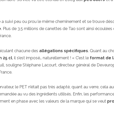
e a suivi peu ou prou le même cheminement et se trouve dés
e
. Plus de 3,5 millions de canettes de Tao sont ainsi écoulées
rance.
iculant chacune des
allégations spécifiques
. Quant au ch
m 25 cl
, il s’est imposé… naturellement ! « C’est le
format de l
ed Bull, souligne Stéphane Lacourt, directeur général de Deveuro
France.
vateur, le PET n’était pas très adapté, quant au verre, cela au
mandée au vu des ingrédients utilisés. Enfin, les performanc
ement en phase avec les valeurs de la marque qui se veut
pr