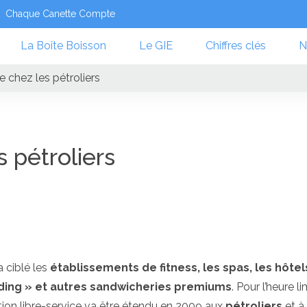
Chaque Canette Compte
La Boîte Boisson
Le GIE
Chiffres clés
N
te chez les pétroliers
s pétroliers
 ciblé les
établissements de fitness, les spas, les hôtel
ding » et autres sandwicheries premiums
. Pour l’heure l
tion libre-service va être étendu en 2009 aux
pétroliers
et à