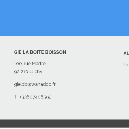
GIE LA BOITE BOISSON
A
100, rue Martre
Li
92 210 Clichy
gielbb@wanadoo.fr
T
+33607406592