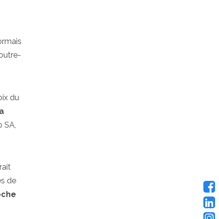
ormais
 outre-
oix du
a
p SA,
rait
es de
oche