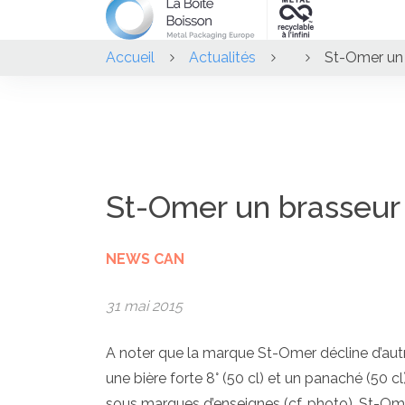
Accueil
Actualités
St-Omer un 
St-Omer un brasseur
NEWS CAN
31 mai 2015
A noter que la marque St-Omer décline d’autre
une bière forte 8° (50 cl) et un panaché (50 cl
sous marques d’enseignes (cf. photo), St-O