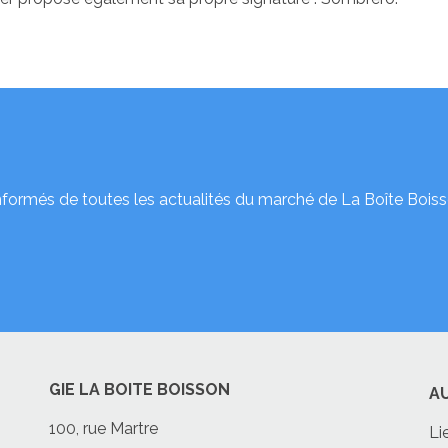
nformés de toutes les actualités du marché de La Boîte Boiss
GIE LA BOITE BOISSON
A
100, rue Martre
Li