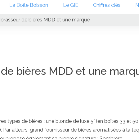
La Boîte Boisson
Le GIE
Chiffres clés
N
brasseur de bières MDD et une marque
 de bières MDD et une marq
s types de bières : une blonde de luxe 5° (en boîtes 33 et 50 
). Par ailleurs, grand fournisseur de bières aromatisées à la teq
mer propose également sa propre signature : Sombrero.