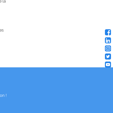
e la
les
on !