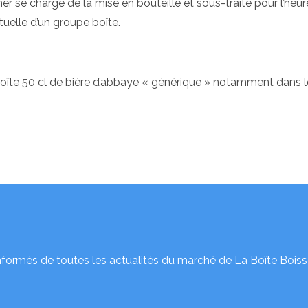
 se charge de la mise en bouteille et sous-traite pour l’heur
tuelle d’un groupe boîte.
 boîte 50 cl de bière d’abbaye « générique » notamment dans 
nformés de toutes les actualités du marché de La Boîte Boiss