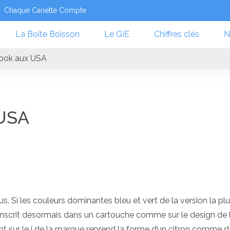
Chaque Canette Compte
La Boîte Boisson
Le GIE
Chiffres clés
N
look aux USA
 USA
. Si les couleurs dominantes bleu et vert de la version la pl
s’inscrit désormais dans un cartouche comme sur le design de 
oint sur le i de la marque reprend la forme d’un citron comme 