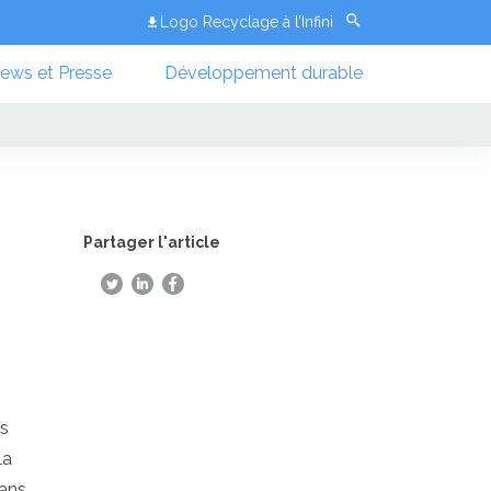
Logo Recyclage à l’Infini
ews et Presse
Développement durable
Partager l'article
us
la
dans