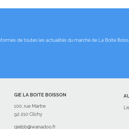
nformés de toutes les actualités du marché de La Boîte Boiss
GIE LA BOITE BOISSON
A
100, rue Martre
Li
92 210 Clichy
gielbb@wanadoo.fr