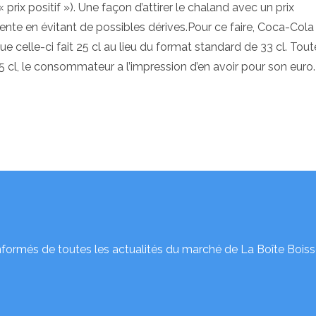
 prix positif »). Une façon d’attirer le chaland avec un prix
vente en évitant de possibles dérives.Pour ce faire, Coca-Cola
e celle-ci fait 25 cl au lieu du format standard de 33 cl. Tout
25 cl, le consommateur a l’impression d’en avoir pour son euro
nformés de toutes les actualités du marché de La Boîte Boiss