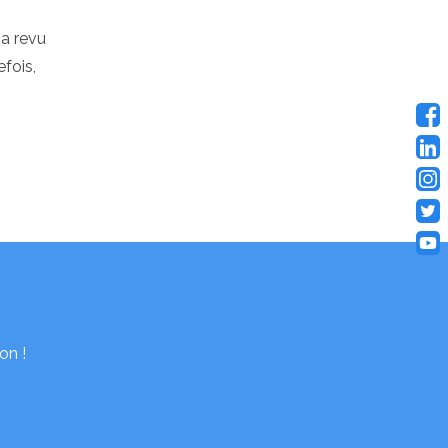
 a revu
efois,
.
on !