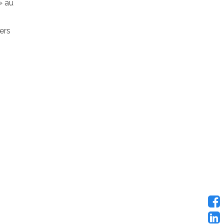
» au
ers