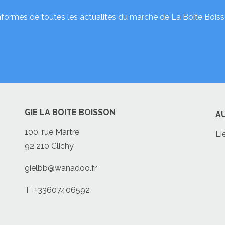
nformés de toutes les actualités du marché de La Boîte Boiss
GIE LA BOITE BOISSON
A
100, rue Martre
Li
92 210 Clichy
gielbb@wanadoo.fr
T
+33607406592