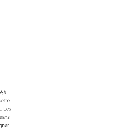
éjà
cette
r… Les
 sans
gner