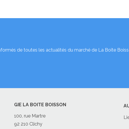
nformés de toutes les actualités du marché de La Boîte Boiss
GIE LA BOITE BOISSON
A
100, rue Martre
Li
92 210 Clichy