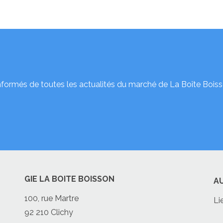
nformés de toutes les actualités du marché de La Boîte Boiss
GIE LA BOITE BOISSON
A
100, rue Martre
Li
92 210 Clichy