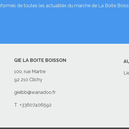
nformés de toutes les actualités du marché de La Boîte Boiss
GIE LA BOITE BOISSON
A
100, rue Martre
Li
92 210 Clichy
gielbb@wanadoo.fr
T
+33607406592