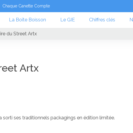
Chaque Canette Compte
La Boîte Boisson
Le GIE
Chiffres clés
N
pire du Street Artx
treet Artx
 a sorti ses traditionnels packagings en édition limitée.