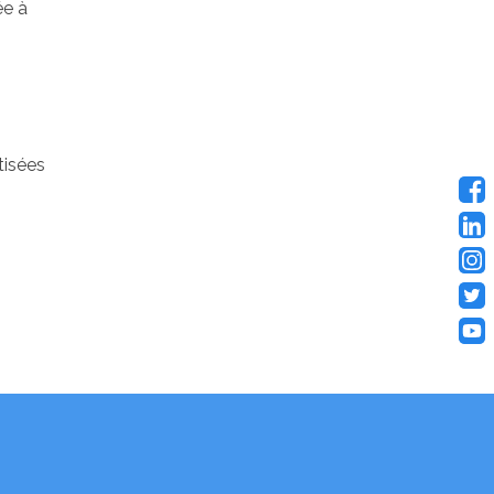
ée à
tisées