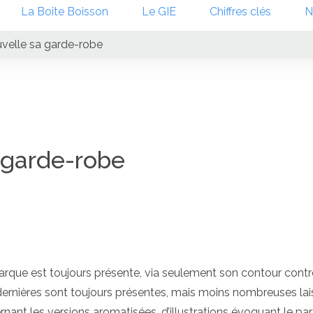
La Boîte Boisson
Le GIE
Chiffres clés
N
uvelle sa garde-robe
a garde-robe
marque est toujours présente, via seulement son contour contr
rnières sont toujours présentes, mais moins nombreuses lai
ernant les versions aromatisées, d’illustrations évoquant le p