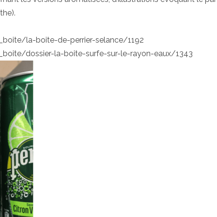
the).
oite/la-boite-de-perrier-selance/1192
oite/dossier-la-boite-surfe-sur-le-rayon-eaux/1343