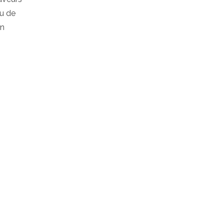
u de
en