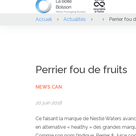
Accueil
Actualités
Perrier fou d
Perrier fou de fruits
NEWS CAN
20 juin 2018
Ce faisant la marque de Nestlé Waters avance
en alternative « healthy » des grandes marq
Comme son nom l’indique, Perrier & Juice conjug