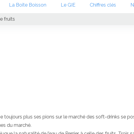
La Boîte Boisson
Le GIE
Chiffres clés
N
e fruits
 toujours plus ses pions sur le marché des soft-drinks se po
ues du marché.
ue la naturalité de l’eau de Perrier à celle des fruits. Trois 