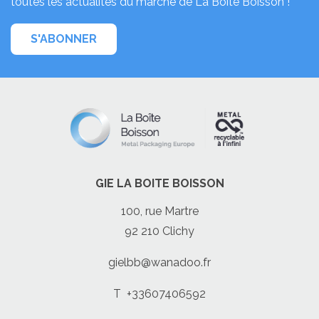
toutes les actualités du marché de La Boîte Boisson !
S'ABONNER
GIE LA BOITE BOISSON
100, rue Martre
92 210 Clichy
gielbb@wanadoo.fr
T
+33607406592