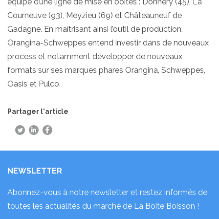
équipé d’une ligne de mise en boîtes : Donnery (45), La
Courneuve (93), Meyzieu (69) et Châteauneuf de
Gadagne. En maîtrisant ainsi l’outil de production,
Orangina-Schweppes entend investir dans de nouveaux
process et notamment développer de nouveaux
formats sur ses marques phares Orangina, Schweppes,
Oasis et Pulco.
Partager l'article
NEWSLETTER
Abonnez-vous à notre newsletter et restez informés de
toutes les actualités du marché de La Boîte Boisson !