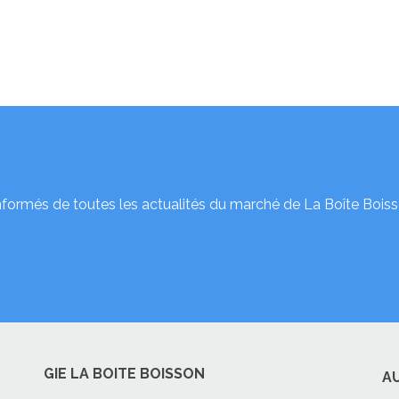
nformés de toutes les actualités du marché de La Boîte Boiss
GIE LA BOITE BOISSON
A