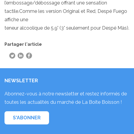
l’embossage/débossage offrant une sensation
tactile.Comme les version Original et Red, Despé Fuego
affiche une
teneur alcoolique de 5,9° (3° seulement pour Despé Màs).
Partager l'article
NEWSLETTER
Abonnez-vous à notre newsletter et restez informés de
toutes les actualités du marché de La Boîte Boisson !
S'ABONNER