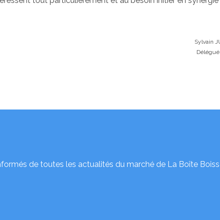
éressent tout particulièrement et au besoin initier en synergi
Sylvain 
Délégué
nformés de toutes les actualités du marché de La Boîte Boiss