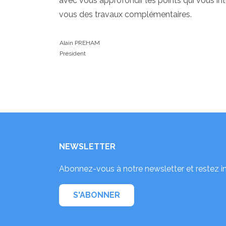
avec vous approfondir les points qui vous int
vous des travaux complémentaires.
Alain PREHAM
Président
NEWSLETTER
Abonnez-vous à notre newsletter et restez i
S'ABONNER