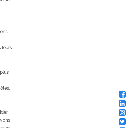
ions
s
 leurs
 plus
ôles,
ider
uvons