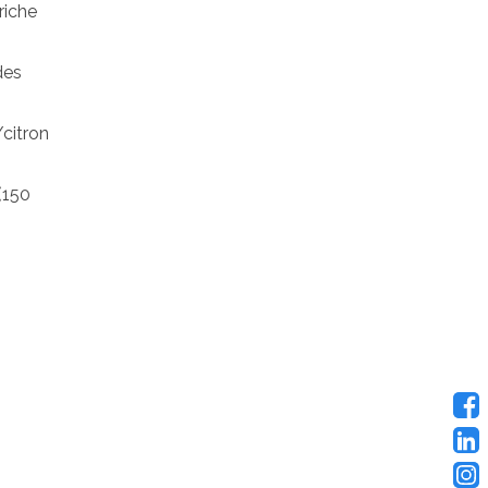
riche
des
/citron
(150