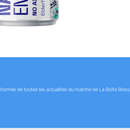
nformés de toutes les actualités du marché de La Boîte Boiss