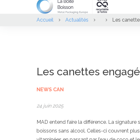
Accueil
Actualités
Les canett
Les canettes engag
NEWS CAN
24 juin 2025
MAD entend faire la différence. La signature 
boissons sans alcool. Celles-ci couvrent plusi
vitaminées en passant par l’eau de coco et l