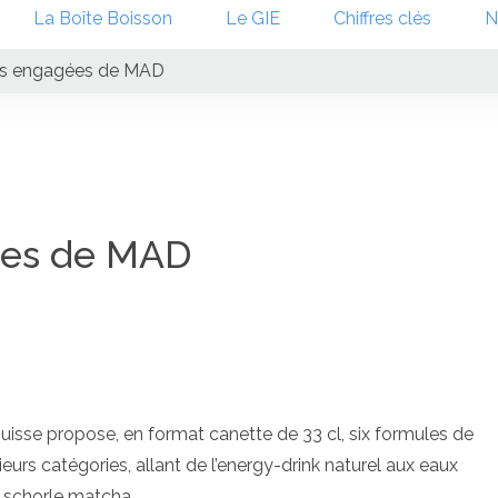
La Boîte Boisson
Le GIE
Chiffres clés
N
es engagées de MAD
ées de MAD
suisse propose, en format canette de 33 cl, six formules de
eurs catégories, allant de l’energy-drink naturel aux eaux
e schorle matcha.