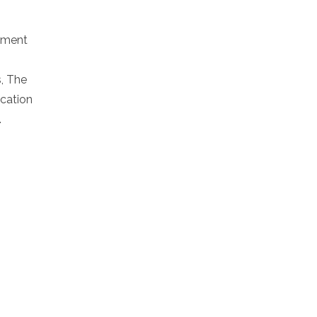
pement
s, The
ucation
.