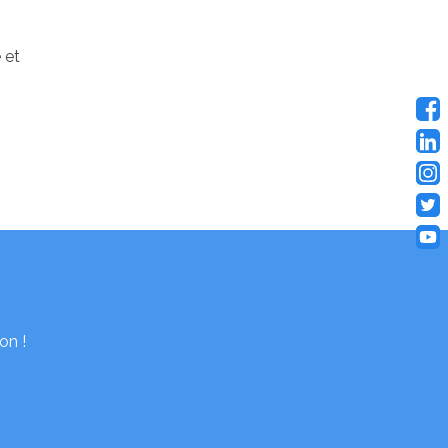
 et
on !