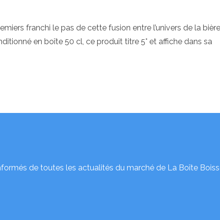
miers franchi le pas de cette fusion entre l’univers de la bière
itionné en boîte 50 cl, ce produit titre 5° et affiche dans sa
nformés de toutes les actualités du marché de La Boîte Boiss