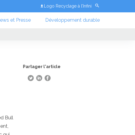
Logo Recyclage à l’Infini
ews et Presse
Développement durable
Partager l'article
ed Bull
ent,
c qui