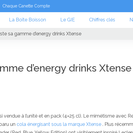
Chaque Canette Compte
La Boîte Boisson
Le GIE
Chiffres clés
N
ste sa gamme d’energy drinks Xtense
amme d’energy drinks Xtense
ssi vendue à l’unité et en pack (4×25 cl). Le mimétisme avec R
pparu un
cola énergisant sous la marque Xtense
. Plus récemm
der (Red, Blue, Yellow Edition) ont visiblement inspiré Lecler