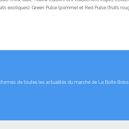
ruits exotiques), Green Pulse (pomme) et Red Pulse (fruits rou
nformés de toutes les actualités du marché de La Boîte Boiss