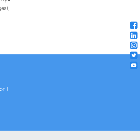
ges),
on !