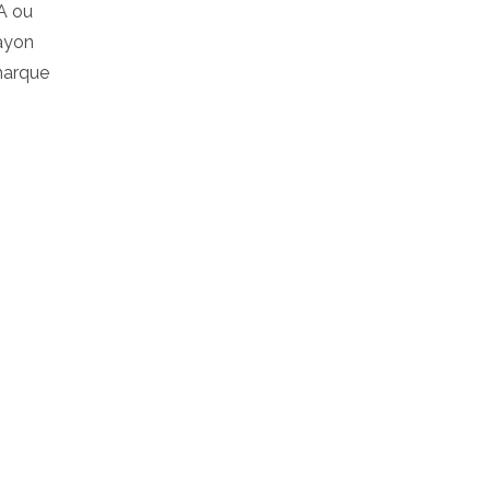
PA ou
rayon
 marque