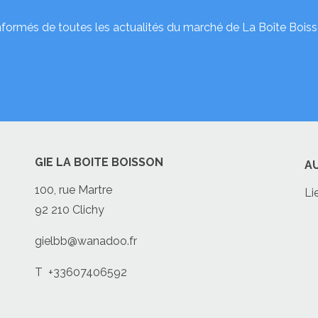
nformés de toutes les actualités du marché de La Boîte Boiss
GIE LA BOITE BOISSON
A
100, rue Martre
Li
92 210 Clichy
gielbb@wanadoo.fr
T
+33607406592