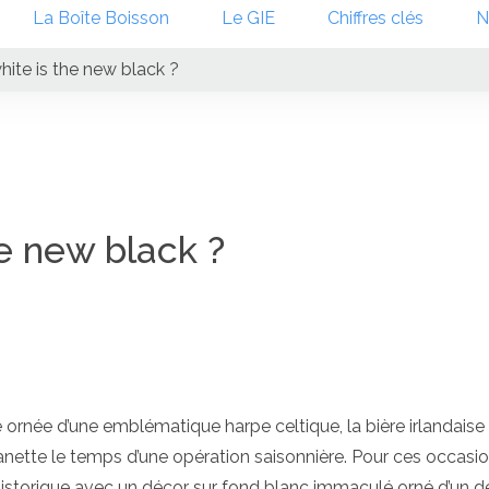
La Boîte Boisson
Le GIE
Chiffres clés
N
hite is the new black ?
he new black ?
 ornée d’une emblématique harpe celtique, la bière irlandaise
canette le temps d’une opération saisonnière. Pour ces occasio
istorique avec un décor sur fond blanc immaculé orné d’un d