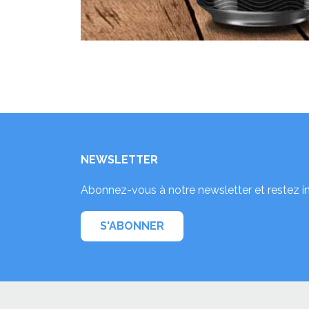
NEWSLETTER
Abonnez-vous à notre newsletter et restez i
S'ABONNER