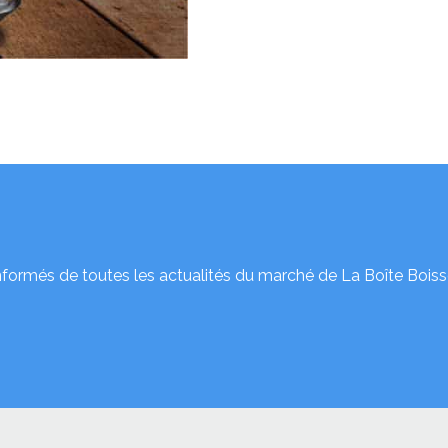
nformés de toutes les actualités du marché de La Boîte Boiss