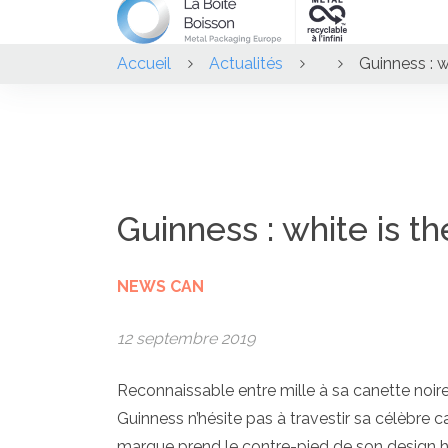
Accueil
Actualités
Guinness : w
Guinness : white is t
NEWS CAN
12 septembre 2019
Reconnaissable entre mille à sa canette noire
Guinness n’hésite pas à travestir sa célèbre 
marque prend le contre-pied de son design h