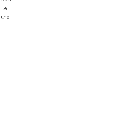
i le
t une