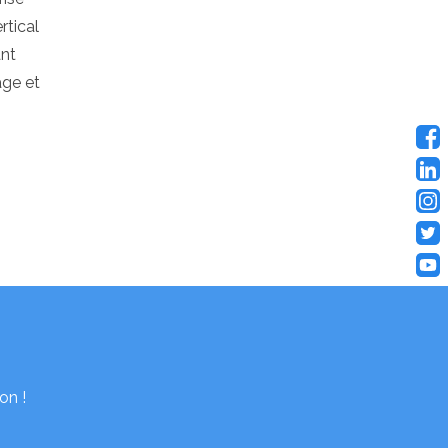
rtical
ant
age et
on !