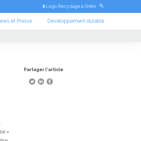
Logo Recyclage à l’Infini
ews et Presse
Développement durable
Partager l'article
t
se »
rise