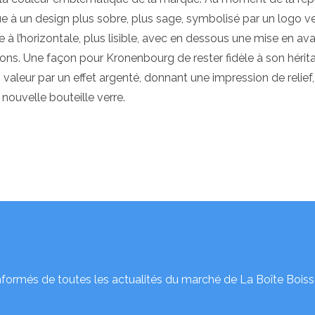
ue à un design plus sobre, plus sage, symbolisé par un logo ve
se à l’horizontale, plus lisible, avec en dessous une mise en av
ions. Une façon pour Kronenbourg de rester fidèle à son hérit
n valeur par un effet argenté, donnant une impression de relief,
nouvelle bouteille verre.
nformés de toutes les actualités du marché de La Boîte Boiss