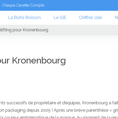
Chaque Canette Compte
La Boîte Boisson
Le GIE
Chiffres clés
N
elifting pour Kronenbourg
pour Kronenbourg
ts successifs de propriétaire et d’équipes, Kronenbourg a fai
on packaging depuis 2005 ! Après une brève parenthèse « gri
 la couleur emblématique de la marque. Au moment de la rep