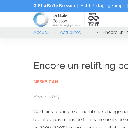
GIE La Boîte Boisson
Metal Packaging Europe
Accueil
Actualités
Encore un r
Encore un relifting 
NEWS CAN
6 mars 2013
C’est ainsi, qu’au gré de nombreux changemen
l’objet de pas moins de 6 remaniements de s
en 2006/2007, le rouge demeure bel et bien