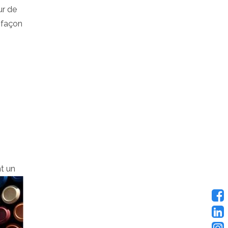
ur de
 façon
t un