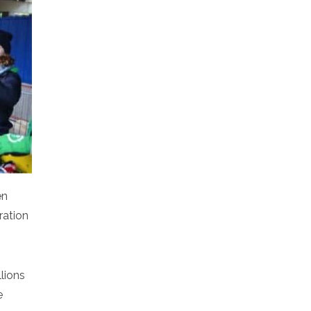
en
ration
lions
e