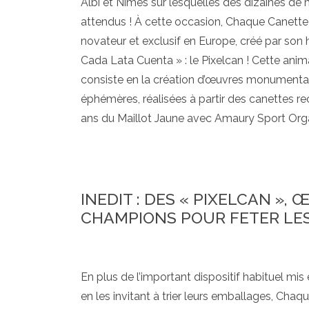
Albi et Nîmes sur lesquelles des dizaines de mi
attendus ! À cette occasion, Chaque Canette
novateur et exclusif en Europe, créé par so
Cada Lata Cuenta » : le Pixelcan ! Cette anim
consiste en la création d’œuvres monumentale
éphémères, réalisées à partir des canettes re
ans du Maillot Jaune avec Amaury Sport Orga
INEDIT : DES « PIXELCAN », 
CHAMPIONS POUR FETER LES
En plus de l’important dispositif habituel mi
en les invitant à trier leurs emballages, Cha