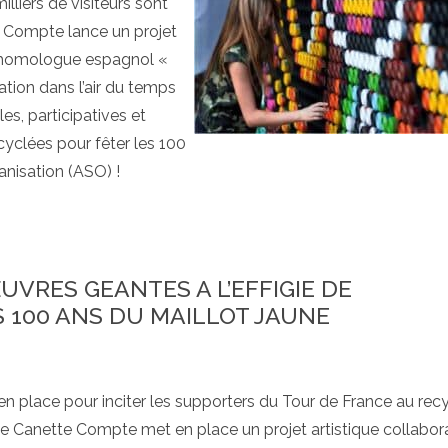
lliers de visiteurs sont
 Compte lance un projet
n homologue espagnol «
ation dans l’air du temps
s, participatives et
cyclées pour fêter les 100
nisation (ASO) !
ŒUVRES GEANTES A L’EFFIGIE DE
 100 ANS DU MAILLOT JAUNE
s en place pour inciter les supporters du Tour de France au rec
que Canette Compte met en place un projet artistique collabora