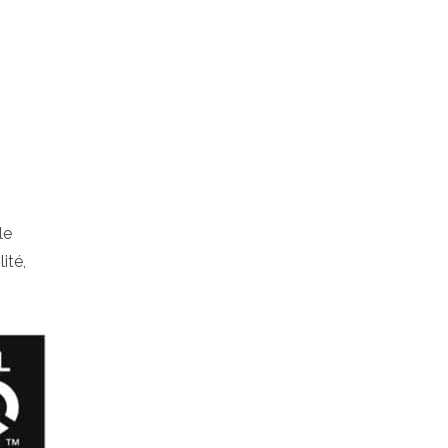
le
ité,