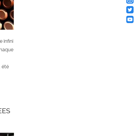
 infini
Chaque
 été
EES