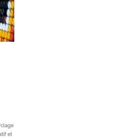
yclage
tif et