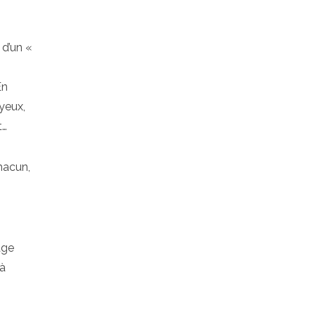
 d’un «
En
 yeux,
t…
hacun,
age
 à