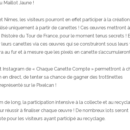
u Maillot Jaune !
t Nîmes, les visiteurs pourront en effet participer à la création
alisé uniquement à partir de canettes ! Ces œuvres mettront à
l’histoire du Tour de France, pour le moment tenus secrets ! 
cler leurs canettes via ces œuvres qui se construiront sous leurs
a au fur et à mesure que les pixels en canette s’accumuleron
et Instagram de « Chaque Canette Compte » permettront à c
n en direct, de tenter sa chance de gagner des trottinettes
eprésenté sur le Pixelcan !
e long, la participation intensive à la collecte et au recycl
r réussir à finaliser chaque œuvre ! De nombreux lots seront
 pour les visiteurs ayant participé au recyclage.