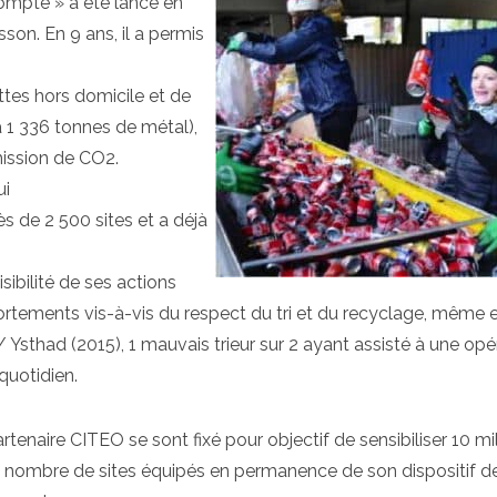
mpte » a été lancé en
sson. En 9 ans, il a permis
ttes hors domicile et de
à 1 336 tonnes de métal),
ission de CO2.
ui
ès de 2 500 sites et a déjà
ibilité de ses actions
tements vis-à-vis du respect du tri et du recyclage, même 
/ Ysthad (2015), 1 mauvais trieur sur 2 ayant assisté à une opé
quotidien.
enaire CITEO se sont fixé pour objectif de sensibiliser 10 mil
e nombre de sites équipés en permanence de son dispositif d