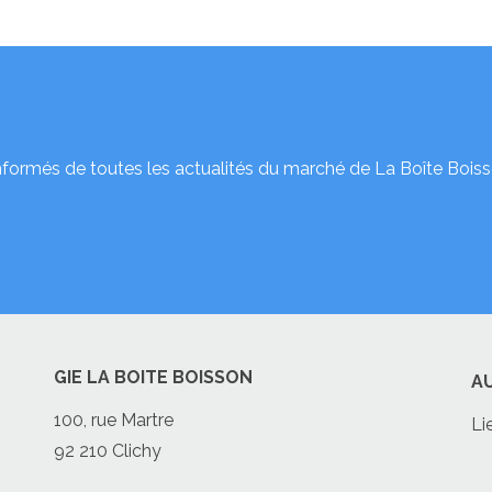
nformés de toutes les actualités du marché de La Boîte Boiss
GIE LA BOITE BOISSON
A
100, rue Martre
Li
92 210 Clichy