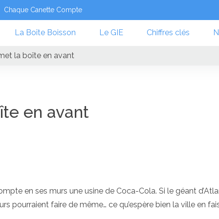
Chaque Canette Compte
La Boîte Boisson
Le GIE
Chiffres clés
N
et la boîte en avant
te en avant
ompte en ses murs une usine de Coca-Cola. Si le géant d’Atla
urs pourraient faire de même… ce qu’espère bien la ville en fai