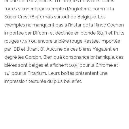
et une boîte « 2 pièces” d’1 litre), les nouvelles bières
fortes viennent par exemple d’Angleterre, comme la
Super Crest (8,4°), mais surtout de Belgique. Les
exemples ne manquent pas à l’instar de la Rince Cochon
importée par Difcom et déclinée en blonde (8,5°) et fruits
rouges (7,5°) ou encore la bière rouge Kasteel importée
par IBB et titrant 8°. Aucune de ces bières n’égalent en
degré les Gordon. Bien qu’à consonance britannique, ces
bières sont belges et affichent 10,5° pour la Chrome et
14° pour la Titanium. Leurs boîtes présentent une
impression texturée du plus bel effet.
Nombre de brasseurs se plaisent à multiplier les degrés