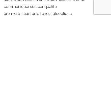
communiquer sur leur qualité
première : leur forte teneur alcoolique.
• Aujourd’hui assez répandue, la couleur noire n’est arrivée
au rayon des soft drinks que dans la deuxième moitié
des années 2000 sous la
houlette de certains colas sans sucre, ainsi que des
energy drinks.
• Sur le marché des energy drinks, le noir se veut certes
un
symbole assez viril, mais exprime surtout la puissance, la
performance que
peuvent conférer ses composants « énergisants »
(caféine, taurine), mais