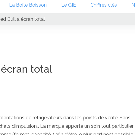
La Boîte Boisson
Le GIE
Chiffres clés
N
ed Bull a écran total
 écran total
mplantations de réfrigérateurs dans les points de vente. Sans
ats d’impulsion… La marque apporte un soin tout particulier 
mme (format, capacité…) afin d’être le plus pertinent possible