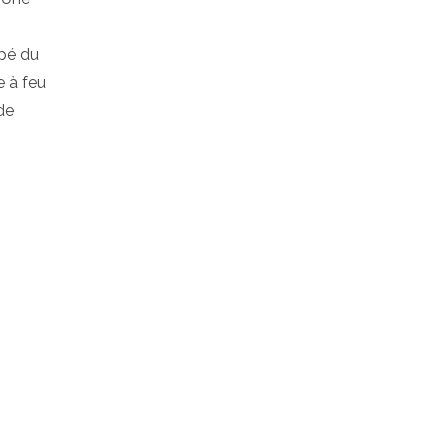
ppé du
e à feu
de