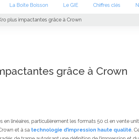
La Boîte Boisson
Le GIE
Chiffres clés
N
Kro plus impactantes grâce à Crown
impactantes grâce à Crown
s en linéaires, particulièrement les formats 50 cl en vente unit
à Crown et à sa
technologie d’impression haute qualité
. C
dés de trame autorisant une définition de l’impression et du 