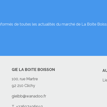
nformés de toutes les actualités du marché de La Boîte Boiss
GIE LA BOITE BOISSON
A
100, rue Martre
Li
92 210 Clichy
gielbb@wanadoo.fr
T
+33607406592