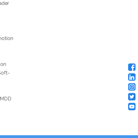
eader
motion
son
Soft-
e MDD