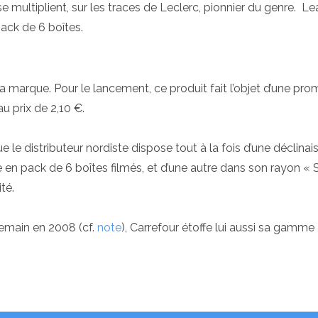
 se multiplient, sur les traces de Leclerc, pionnier du genre. L
pack de 6 boîtes.
a marque. Pour le lancement, ce produit fait l’objet d’une pro
au prix de 2,10 €.
 le distributeur nordiste dispose tout à la fois d’une déclinai
en pack de 6 boîtes filmés, et d’une autre dans son rayon « 
ité.
demain en 2008 (cf.
note
), Carrefour étoffe lui aussi sa gamm