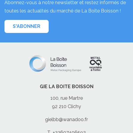
Abonnez-vous à notre newsletter et restez informés de
toutes les actualités du marché de La Boîte Boisson !
S'ABONNER
GIE LA BOITE BOISSON
100, rue Martre
92 210 Clichy
gielbb@wanadoo.fr
T
+33607406592