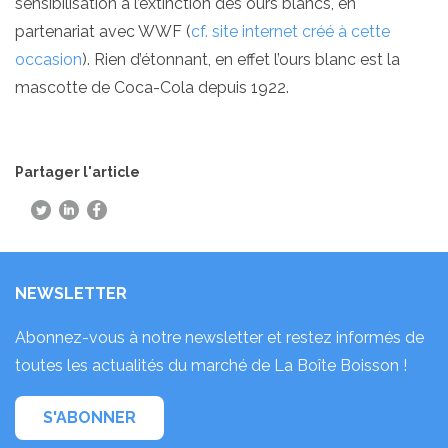
sensibilisation à l’extinction des ours blancs, en
partenariat avec WWF (
cf. site internet créé à cette
occasion
). Rien d’étonnant, en effet l’ours blanc est la
mascotte de Coca-Cola depuis 1922.
Partager l'article
NEWSLETTER
Abonnez-vous à notre newsletter et restez informés de
toutes les actualités du marché de La Boîte Boisson !
S'ABONNER