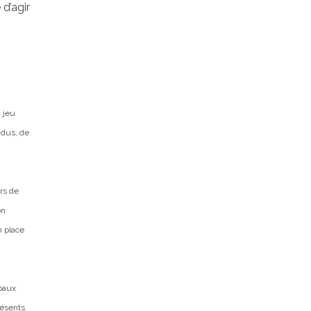
 d’agir
 jeu
ndus, de
rs de
on
n place
paux
résents