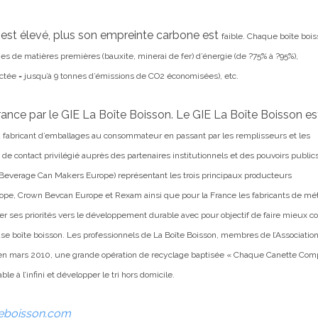
n est élevé, plus son empreinte carbone est
faible. Chaque boîte boi
es de matières premières (bauxite, minerai de fer) d’énergie (de ?75% à ?95%),
ectée = jusqu’à 9 tonnes d’émissions
de CO2 économisées), etc.
France par le GIE La Boîte Boisson. Le GIE La Boîte Boisson es
t du fabricant d’emballages au consommateur en passant
par les remplisseurs et les
 de contact privilégié
auprès des partenaires institutionnels et des pouvoirs public
everage Can Makers Europe) représentant les trois principaux producteurs
rope, Crown Bevcan Europe et Rexam ainsi que pour la France les
fabricants de mé
er ses priorités vers le
développement durable avec pour objectif de faire mieux co
use boîte boisson.
Les professionnels de La Boîte Boisson, membres de l’Associatio
, en mars 2010, une grande opération de recyclage baptisée « Chaque Canette Com
ble à l’infini et développer le tri hors domicile.
eboisson.com