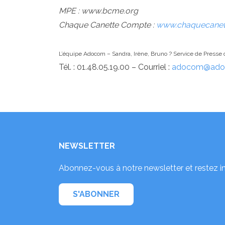
MPE : www.bcme.org
Chaque Canette Compte :
www.chaquecane
L’équipe Adocom – Sandra, Irène, Bruno ? Service de Presse 
Tél. : 01.48.05.19.00 – Courriel :
adocom@adoc
NEWSLETTER
Abonnez-vous à notre newsletter et restez i
S'ABONNER