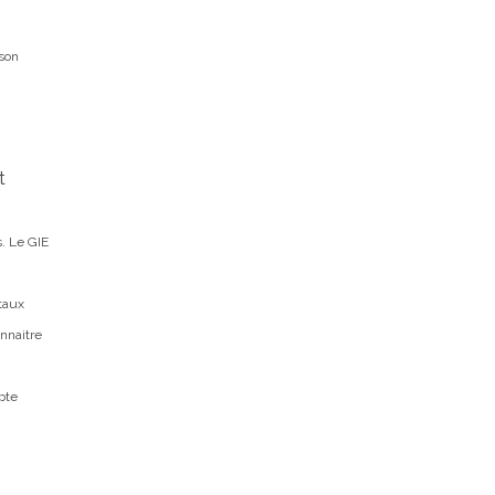
sson
t
s. Le GIE
taux
nnaitre
n
pte