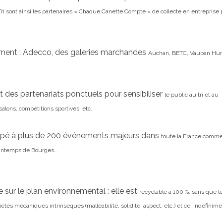
Tri
sont ainsi les partenaires « Chaque Canette Compte » de collecte en entreprise 
amment : Adecco, des galeries marchandes
Auchan, BETC, Vauban Hu
es partenariats ponctuels pour sensibiliser
le public au tri et au
 salons,
compétitions sportives, etc.
icipé à plus de 200 événements majeurs dans
toute la France comme
intemps de Bourges…
 sur le plan environnemental : elle est
recyclable à 100 %, sans que l
étés mécaniques intrinsèques (malléabilité, solidité, aspect, etc.) et ce,
indéfinime