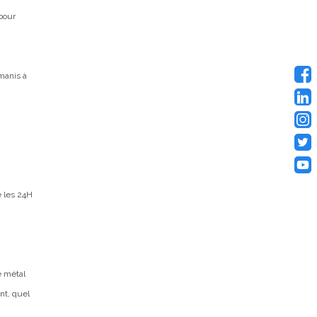
pour
manis à
 les 24H
e métal
nt, quel