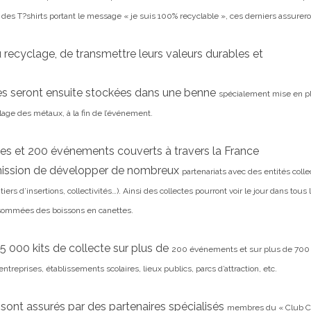
t des T?shirts portant le message
« je suis 100% recyclable », ces derniers assurer
 recyclage, de transmettre leurs valeurs durables et
ées seront ensuite stockées dans une benne
spécialement mise en pl
lage des métaux, à la fin de l’événement.
tes
et 200 événements couverts à travers la France
 mission de développer de nombreux
partenariats avec des entités colle
tiers d’insertions, collectivités…). Ainsi des collectes pourront voir le jour
dans tous 
consommées
des boissons en canettes.
 5 000 kits de collecte sur plus de
200 événements et sur plus de 700 
treprises, établissements scolaires, lieux publics, parcs d’attraction, etc.
 sont assurés par des partenaires spécialisés
membres du « Club C