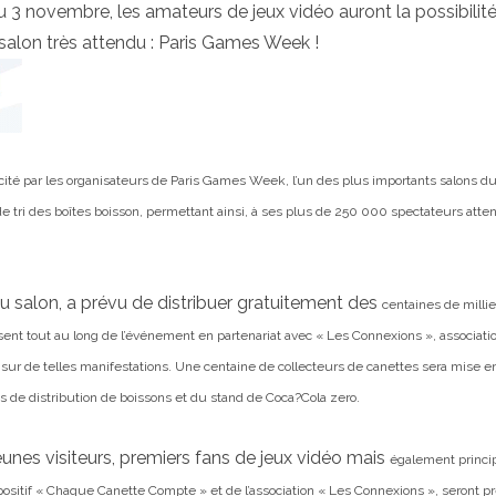
au 3 novembre, les amateurs de jeux vidéo auront la possibilité
 salon très attendu : Paris Games Week !
ité par les organisateurs de Paris
Games Week, l’un des plus importants salons du
 de tri des boîtes boisson, permettant ainsi, à ses plus de 250 000 spectateurs
atte
du salon, a prévu de distribuer gratuitement des
centaines de millie
sent tout au
long de l’événement en partenariat avec « Les Connexions », associati
if sur de telles manifestations. Une centaine de
collecteurs de canettes sera mise e
nts de distribution de boissons et du stand de Coca?Cola zero.
 jeunes visiteurs, premiers fans de jeux vidéo mais
également princi
ositif
« Chaque Canette Compte » et de l’association « Les Connexions », seront p