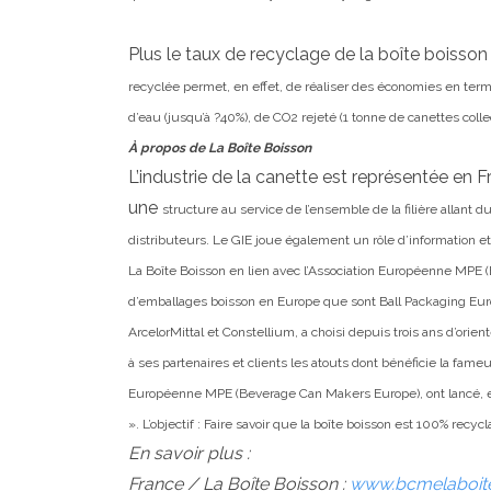
Plus le taux de recyclage de la boîte boisso
recyclée permet, en effet, de réaliser des économies en
term
d’eau
(jusqu’à ?40%), de CO2 rejeté (1 tonne de canettes coll
À propos de La Boîte Boisson
L’industrie de la canette est représentée en 
une
structure au service de l’ensemble de la filière allan
distributeurs. Le GIE joue également un rôle d’information et
La Boîte Boisson en lien avec l’Association
Européenne MPE (B
d’emballages
boisson en Europe que sont Ball Packaging Eu
ArcelorMittal et Constellium, a choisi depuis trois ans d’orient
à ses partenaires et clients les atouts
dont bénéficie la fame
Européenne MPE (Beverage Can Makers
Europe), ont lancé
».
L’objectif : Faire savoir que la boîte boisson est 100% recycla
En savoir plus :
France / La Boîte Boisson :
www.bcmelaboit