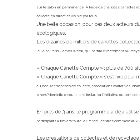
sur le salon
en permanence. À l’aide de chariots à canettes e
collecte en direct et visible par tous.
Une belle occasion, pour ces deux acteurs du
écologiques.
Les dizaines de milliers de canettes collect
le Salon Paris Games Week, qui partira directement au
recyc
« Chaque Canette Compte » : plus de 700 si
« Chaque Canette Compte » s’est fixé pour
au local (entreprises de collecte, associations
caritatives, chan
« hors?domicile » souhaitant instaurer l’initiative où sont 
En près de 3 ans, le programme a déjà utilisé
participants à travers toute la France : centres
commerciaux, en
Les prestations de collectes et de recyclage