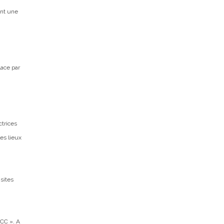
ont une
ace par
ctrices
les lieux
sites
CC ». A