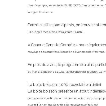
titre d’exemple, les sociétés ELISE, CKFD, Canibal et Lemon 
la
région Parisienne.
Parmi les sites participants, on trouve not
Lille, Aegis Media, des restaurants Flunch, …
« Chaque Canette Compte » noue également d
recyclage des canettes à l’occasion d’événements : festivals,
En près de 2 ans, le programme a ainsi part
du Mans, la Braderie de Lille, l’Enduropale du Touquet, Le
Pr
La boîte boisson : 100% recyclable à l’infini
La boîte boisson présente un atout indéniable
dont elle est constituée, aluminium ou acier,
perde ses propri
que soit le nombre de cycles de recyclages effectués !