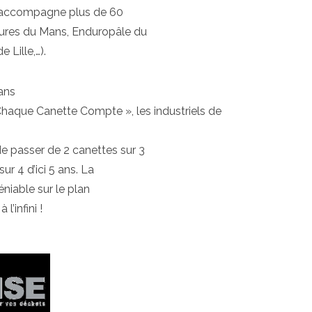
t accompagne plus de 60
ures du Mans, Enduropâle du
e Lille,…).
 ans
Chaque Canette Compte », les industriels de
e passer de 2 canettes sur 3
ur 4 d’ici 5 ans. La
éniable sur le plan
l’infini !