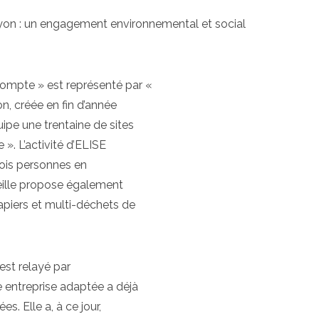
yon : un engagement environnemental et social
ompte » est représenté par «
on, créée en fin d’année
uipe une trentaine de sites
». L’activité d’ELISE
rois personnes en
rseille propose également
piers et multi-déchets de
st relayé par
e entreprise adaptée a déjà
. Elle a, à ce jour,