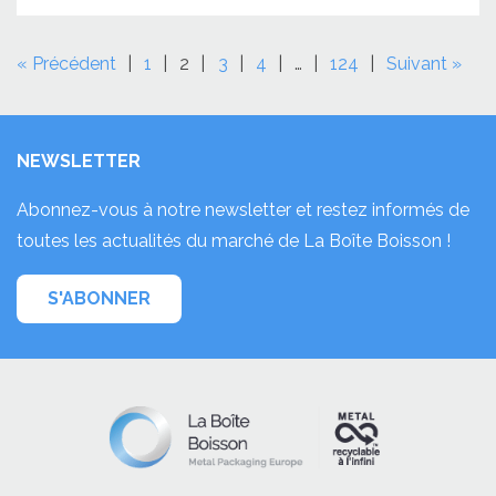
« Précédent
1
2
3
4
…
124
Suivant »
NEWSLETTER
Abonnez-vous à notre newsletter et restez informés de
toutes les actualités du marché de La Boîte Boisson !
S'ABONNER