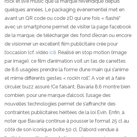
rock et live music que la marque revendique depuis
quelques années. Le packaging évènementiel met en
avant un QR code ou code 2D qui une fois « flashé”
avec un smartphone permet de visiter la page facebook
de la marque, de télécharger des fond d’écran ou encore
de visionner un excellent film publicitaire crée pour
l’occasion (cf. vidéo
ici
). Réalisé en stop motion (image
par image), ce film d’animation voit un tas de canettes
de 8.6 usagées prendre la forme d’une main qui s’anime
et mime différents gestes « rock’n roll”. A voir et à faire
circuler, buzz assuré !Ce faisant, Bavaria 8.6 montre bien
combien, pour une marque d’alcool, l’usage des
nouvelles technologies permet de s’affranchir des
contraintes publicitaires héritées de la loi Evin. Enfin, à
noter que Bavaria continue à pousser le format 25 cl au
côté de son iconique boîte 50 cl. D’abord vendue à