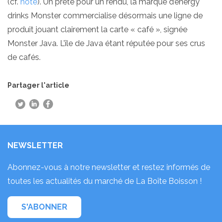
(cf.
note
). Un prêté pour un rendu, la marque d’energy
drinks Monster commercialise désormais une ligne de
produit jouant clairement la carte « café », signée
Monster Java. L’île de Java étant réputée pour ses crus
de cafés.
Partager l'article
NEWSLETTER
Abonnez-vous à notre newsletter et restez informés de
toutes les actualités du marché de La Boîte Boisson !
S'ABONNER