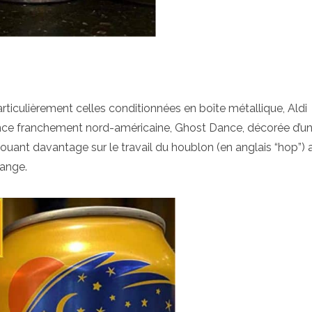
articulièrement celles conditionnées en boîte métallique, Aldi
uence franchement nord-américaine, Ghost Dance, décorée d’un
s jouant davantage sur le travail du houblon (en anglais “hop”)
range.