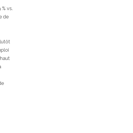
 % vs.
e de
lutôt
ploi
 haut
a
de