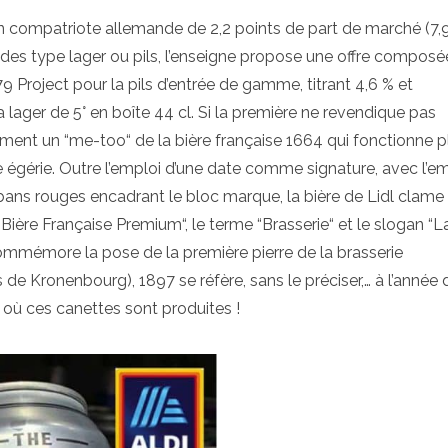
n compatriote allemande de 2,2 points de part de marché (7,9
ndes type lager ou pils, l’enseigne propose une offre composé
79 Project pour la pils d’entrée de gamme, titrant 4,6 % et
 lager de 5° en boîte 44 cl. Si la première ne revendique pas
irement un “me-too“ de la bière française 1664 qui fonctionne p
égérie. Outre l’emploi d’une date comme signature, avec l’em
bans rouges encadrant le bloc marque, la bière de Lidl clame
“Bière Française Premium“, le terme “Brasserie“ et le slogan “L
4 commémore la pose de la première pierre de la brasserie
de Kronenbourg), 1897 se réfère, sans le préciser,… à l’année 
où ces canettes sont produites !