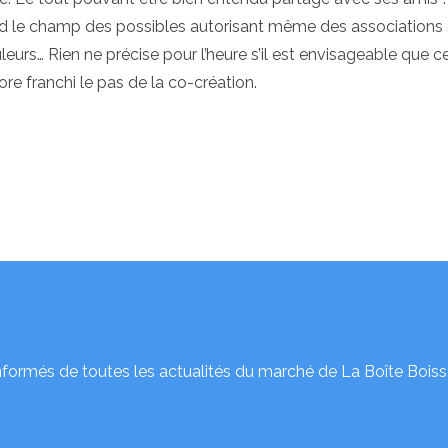
nd le champ des possibles autorisant même des associations
eurs… Rien ne précise pour l’heure s’il est envisageable que ce
ore franchi le pas de la co-création.
nformés de toutes les actualités du marché de La Boîte Boiss