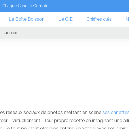
Chaque Canette Compte
La Boîte Boisson
Le GIE
Chiffres clés
N
 Lacroix
res réseaux sociaux de photos mettant en scène
ses canette
éer – virtuellement – leur propre recette en imaginant une all
ée. Le tout pouvant être bien entendu partagé avec ses amis !