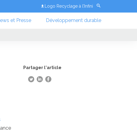
Logo Recyclage à l’Infini
ews et Presse
Développement durable
Partager l'article
s
iance