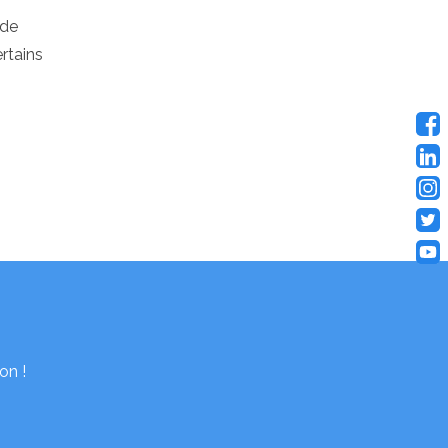
 de
rtains
on !